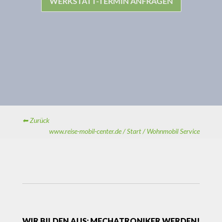
WERKSTATT-TERMIN ANFRAGEN
⬅ Zurück
www.reise-mobil-center.de /
Start /
Wohnmobil Service
WIR BILDEN AUS: MECHATRONIKER WERDEN!