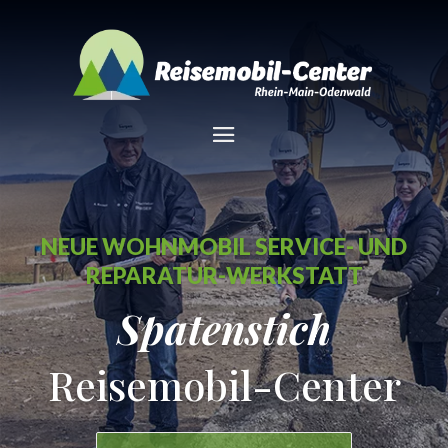
NEUE WOHNMOBIL SERVICE- UND
REPARATUR-WERKSTATT
Spatenstich
Reisemobil-Center