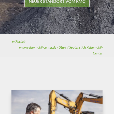
NEUER STANDORT VOM RMC
⬅ Zurück
www.reise-mobil-center.de /
Start /
Spatenstich Reisemobil-
Center