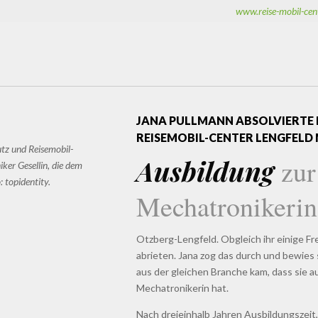
www.reise-mobil-cent
JANA PULLMANN
ABSOLVIERTE 
REISEMOBIL-CENTER LENGFELD 
tz und Reisemobil-
Ausbildung
zur
ker Gesellin, die dem
: top
identity
.
Mechatronikerin
Otzberg-Lengfeld. Obgleich ihr einige F
abrieten. Jana zog das durch und bewies 
aus der gleichen Branche kam, dass sie a
Mechatronikerin hat.
Nach dreieinhalb Jahren Ausbildungszeit