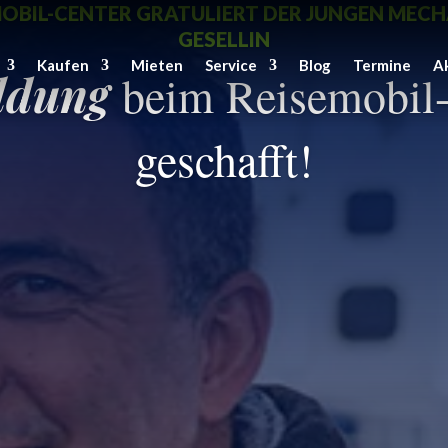
MOBIL-CENTER GRATULIERT DER JUNGEN MEC
GESELLIN
Kaufen
Mieten
Service
Blog
Termine
A
ldung
beim Reisemobil-
geschafft!