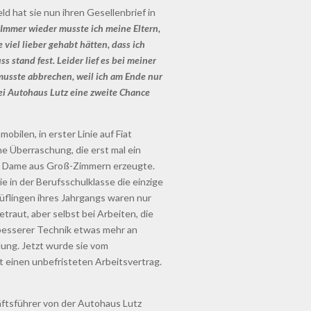
 hat sie nun ihren Gesellenbrief in
 Immer wieder musste ich meine Eltern,
viel lieber gehabt hätten, dass ich
s stand fest. Leider lief es bei meiner
 musste abbrechen, weil ich am Ende nur
ei Autohaus Lutz eine zweite Chance
bilen, in erster Linie auf Fiat
ne Überraschung, die erst mal ein
en Dame aus Groß-Zimmern erzeugte.
e in der Berufsschulklasse die einzige
Prüflingen ihres Jahrgangs waren nur
etraut, aber selbst bei Arbeiten, die
besserer Technik etwas mehr an
lung. Jetzt wurde sie vom
einen unbefristeten Arbeitsvertrag.
äftsführer von der Autohaus Lutz