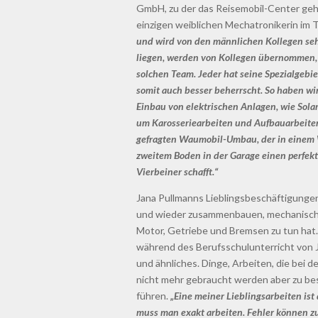
GmbH, zu der das Reisemobil-Center gehö
einzigen weiblichen Mechatronikerin im
und wird von den männlichen Kollegen sehr 
liegen, werden von Kollegen übernommen, a
solchen Team. Jeder hat seine Spezialgebie
somit auch besser beherrscht. So haben wir
Einbau von elektrischen Anlagen, wie Solar
um Karosseriearbeiten und Aufbauarbeiten
gefragten Waumobil-Umbau, der in einem 
zweitem Boden in der Garage einen perfekt
Vierbeiner schafft.“
Jana Pullmanns Lieblingsbeschäftigunge
und wieder zusammenbauen, mechanische 
Motor, Getriebe und Bremsen zu tun hat
während des Berufsschulunterricht von Jan
und ähnliches. Dinge, Arbeiten, die bei d
nicht mehr gebraucht werden aber zu be
führen.
„Eine meiner Lieblingsarbeiten is
muss man exakt arbeiten. Fehler können z