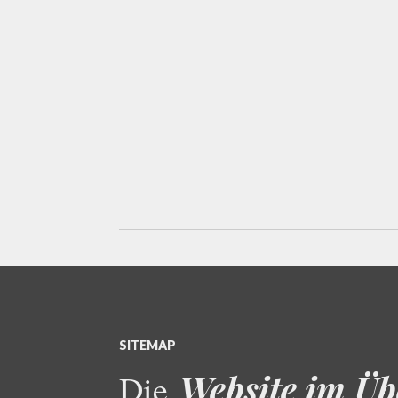
SITEMAP
Website im Üb
Die