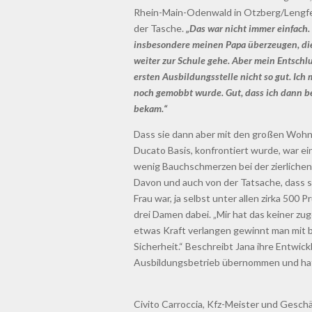
Rhein-Main-Odenwald in Otzberg/Lengfeld
der Tasche.
„Das war nicht immer einfach.
insbesondere meinen Papa überzeugen, die 
weiter zur Schule gehe. Aber mein Entschlus
ersten Ausbildungsstelle nicht so gut. Ich
noch gemobbt wurde. Gut, dass ich dann b
bekam.“
Dass sie dann aber mit den großen Wohnmo
Ducato Basis, konfrontiert wurde, war ei
wenig Bauchschmerzen bei der zierlich
Davon und auch von der Tatsache, dass si
Frau war, ja selbst unter allen zirka 500 
drei Damen dabei. „Mir hat das keiner zug
etwas Kraft verlangen gewinnt man mit 
Sicherheit.“ Beschreibt Jana ihre Entwick
Ausbildungsbetrieb übernommen und hat 
Civito Carroccia, Kfz-Meister und Gesch