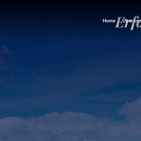
Erf
Home
Über un