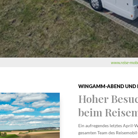
www.reise-mobil
WINGAMM-ABEND UND HA
Hoher Besu
beim Reisem
Ein aufregendes letztes April
gesamten Team des Reisemobil