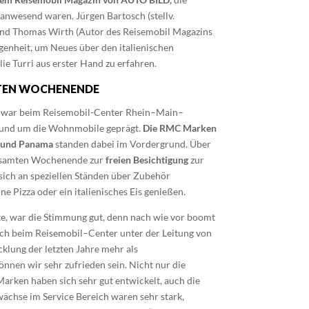
 anwesend waren.
Jürgen Bartosch
(
s
tellv.
nd Thomas
Wirth
(
Autor
des Reisemobil Magazins
egenheit, um Neues
über den italienischen
e Turri aus erster Hand zu erfahren.
TEN WOCHENENDE
war beim Reisemobil-Center Rhein
–
Main
–
und um die Wohnmobile geprägt.
Die RMC Marken
l und Panama
standen dabei im Vordergrund. Über
esamten Wochenende zur
freien Besichtigung
zur
sich an speziellen Ständen über Zubehör
ne Pizza oder ein italienisches Eis genießen.
te, war die Stimmung gut, denn nach wie vor boomt
ch beim Reisemobil
–
Center unter der Leitung von
klung der letzten Jahre mehr als
önnen wir sehr zufrieden sein. Nicht nur die
rken haben sich sehr gut entwickelt, auch die
chse im Service Bereich waren sehr stark,