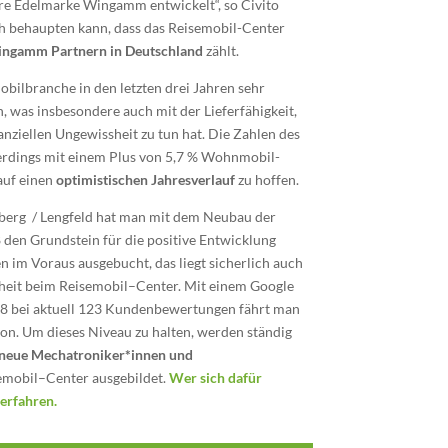
ere Edelmarke Wingamm entwickelt“, so Civito
ich behaupten kann, dass das Reisemobil-Center
ingamm Partnern in Deutschland
zählt.
ilbranche in den letzten drei Jahren sehr
 was insbesondere auch mit der Lieferfähigkeit,
nziellen Ungewissheit zu tun hat. Die Zahlen des
erdings mit einem Plus von 5,7
% Wohnmobil-
auf einen
optimistischen Jahresverlauf
zu hoffen.
berg
/
Lengfeld hat man mit dem Neubau der
 den Grundstein für die positive Entwicklung
n im Voraus ausgebucht, das liegt sicherlich auch
heit beim Reisemobil
–
Center. Mit einem Google
8 bei aktuell 123 Kundenbewertungen fährt man
n. Um dieses Niveau zu halten, werden ständig
 neue Mechatroniker*innen und
emobil
–
Center ausgebildet.
Wer sich dafür
erfahren.