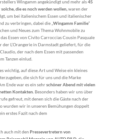
rstellers Wingamm angekündigt und m
ehr als
45
solche, die es
noch werden wollen,
waren der
gt, um bei italienischem Essen und italienischer
 zu verbringen, dabei die „
Wingamm Familie
“
uschen und Neues zum Thema Wohnmobile zu
das Essen von Civito Carroccias Cousin
Pasquale
er der
L’
Orangerie in Darmstadt geliefert, für die
 Claudio, der nach dem Essen mit passenden
um Tanzen einlud.
es wichtig, auf diese Art und Weise ein kleines
erzugeben, die sich für uns und die Marke
m Ende war es ein sehr
schöner Abend mit vielen
netten Kontakten
. Besonders haben wir uns über
ufe gefreut, mit denen sich die Gäste nach der
So wurden wir in unseren Bemühungen doppelt
ein erstes Fazit nach dem
ch auch mit den
Pressevertretern
von
em Reisemobil Magazin von AUTO BILD,
die