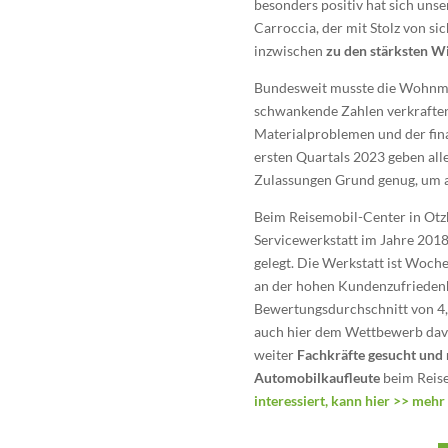
besonders positiv hat sich uns
Carroccia, der mit Stolz von s
inzwischen
zu den stärksten W
Bundesweit musste die Wohnmob
schwankende Zahlen verkraften,
Materialproblemen und der fina
ersten Quartals 2023 geben all
Zulassungen Grund genug, um 
Beim Reisemobil-Center in Otz
Servicewerkstatt im Jahre 2018
gelegt. Die Werkstatt ist Woche
an der hohen Kundenzufrieden
Bewertungsdurchschnitt von 4,
auch hier dem Wettbewerb davo
weiter
Fachkräfte gesucht und
Automobilkaufleute
beim Reis
interessiert, kann hier >>
mehr 