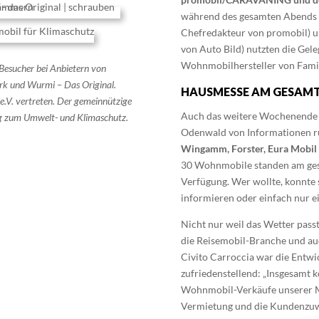
während des gesamten Abends
Chefredakteur
von
promobi
l
)
u
von Auto Bild) nutzten die Gel
Wohnmobilhersteller von Famili
Besucher bei Anbietern von
rk und Wurmi – Das Original.
HAUSMESSE AM GESAM
.V. vertreten.
Der gemeinnützige
Auch das weitere Wochenende 
trag zum Umwelt- und
Klimaschutz.
Odenwald von Informationen r
Wingamm, Forster, Eura Mobi
30 Wohnmobile standen am g
Verfügung. Wer wollte, konnte 
informieren oder einfach nur ei
Nicht nur weil das Wetter pass
die Reisemobil-Branche und au
Civito Carroccia war die Entwic
zufriedenstellend: „Insgesamt k
Wohnmobil-Verkäufe unserer Ma
Vermietung und die Kundenzuwä