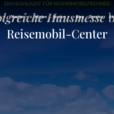
EIN HIGHLIGHT FÜR WOHNMOBILFREUNDE
olgreiche Hausmesse
b
s
Kaufen
Mieten
Service
Blog
Termine
Ak
Reisemobil-Center