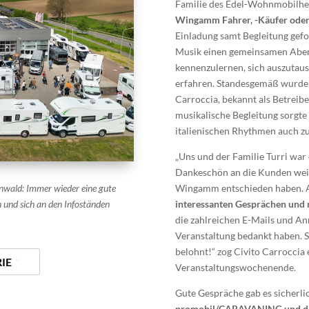
Familie des Edel-Wohnmobilhe
Wingamm Fahrer, -Käufer oder 
Einladung samt Begleitung gefol
Musik einen gemeinsamen Abend
kennenzulernen, sich auszuta
erfahren. Standesgemäß wurde 
Carroccia, bekannt als Betreib
musikalische Begleitung sorgte
italienischen Rhythmen auch z
„Uns und der Familie
Turri war 
Dankeschön
an die Kunden weit
Wingamm entschieden haben. A
wald: Immer wieder eine gute
interessanten Gesprächen und 
n und sich an den Infoständen
die zahlreichen E-Mails und Anr
Veranstaltung bedankt haben. 
belohnt!“ zog Civito Carroccia 
IE
Veranstaltungswochenende.
Gute Gespräche gab es sicherli
promobil/CARAVANING
und d