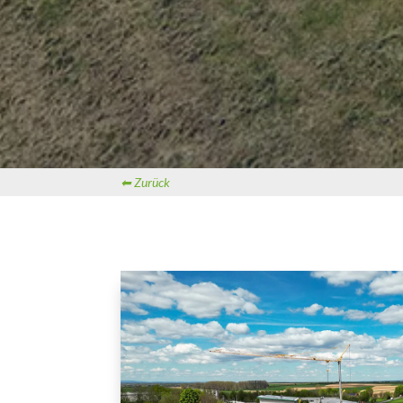
⬅ Zurück